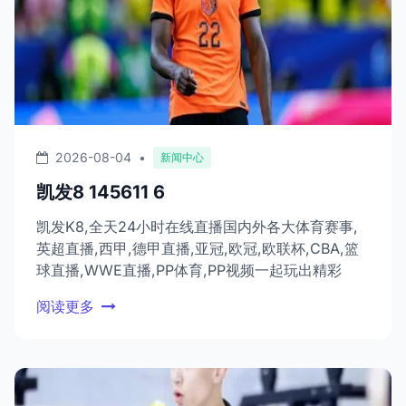
2026-08-04
•
新闻中心
凯发8 145611 6
凯发K8,全天24小时在线直播国内外各大体育赛事,
英超直播,西甲,德甲直播,亚冠,欧冠,欧联杯,CBA,篮
球直播,WWE直播,PP体育,PP视频一起玩出精彩
阅读更多