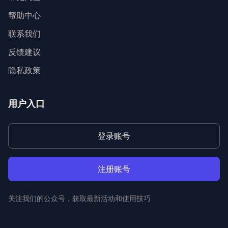
帮助中心
联系我们
反馈建议
隐私政策
用户入口
登录账号
注册账号
关注我们的公众号，获取最新活动和使用技巧