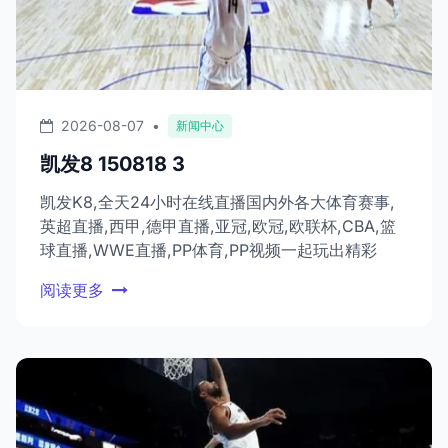
2026-08-07
•
新闻中心
凯发8 150818 3
凯发K8,全天24小时在线直播国内外各大体育赛事,
英超直播,西甲,德甲直播,亚冠,欧冠,欧联杯,CBA,篮
球直播,WWE直播,PP体育,PP视频一起玩出精彩
阅读更多