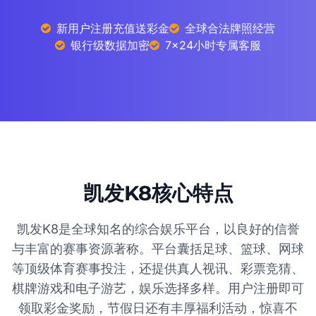
新用户注册充值送彩金
全球合法牌照经营
银行级数据加密
7×24小时专属客服
凯发K8核心特点
凯发K8是全球知名的综合娱乐平台，以良好的信誉
与丰富的赛事资源著称。平台囊括足球、篮球、网球
等顶级体育赛事投注，还提供真人视讯、彩票竞猜、
棋牌游戏和电子游艺，娱乐选择多样。用户注册即可
领取彩金奖励，节假日还有丰厚福利活动，惊喜不