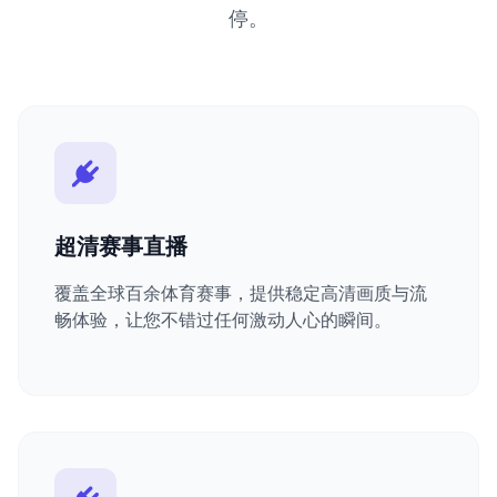
停。
超清赛事直播
覆盖全球百余体育赛事，提供稳定高清画质与流
畅体验，让您不错过任何激动人心的瞬间。