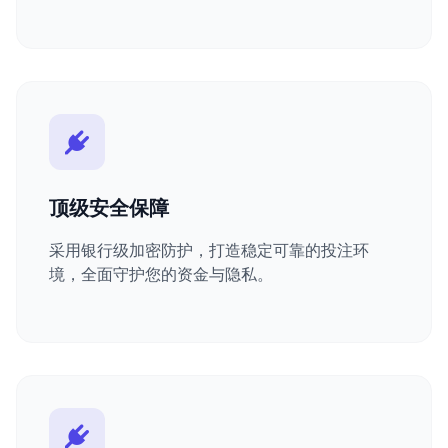
顶级安全保障
采用银行级加密防护，打造稳定可靠的投注环
境，全面守护您的资金与隐私。