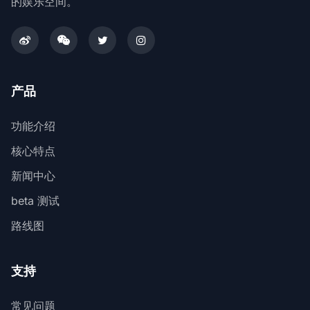
的娱乐空间。
产品
功能介绍
核心特点
新闻中心
beta 测试
路线图
支持
常见问题