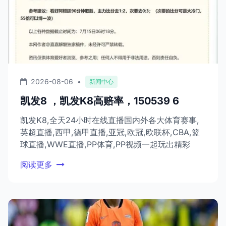
2026-08-06
•
新闻中心
凯发8 ，凯发K8高赔率，150539 6
凯发K8,全天24小时在线直播国内外各大体育赛事,
英超直播,西甲,德甲直播,亚冠,欧冠,欧联杯,CBA,篮
球直播,WWE直播,PP体育,PP视频一起玩出精彩
阅读更多