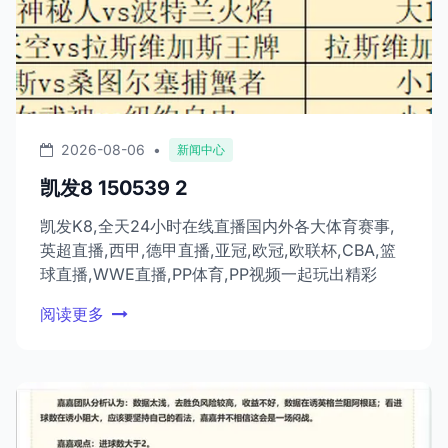
2026-08-06
•
新闻中心
凯发8 150539 2
凯发K8,全天24小时在线直播国内外各大体育赛事,
英超直播,西甲,德甲直播,亚冠,欧冠,欧联杯,CBA,篮
球直播,WWE直播,PP体育,PP视频一起玩出精彩
阅读更多