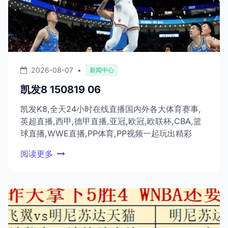
2026-08-07
•
新闻中心
凯发8 150819 06
凯发K8,全天24小时在线直播国内外各大体育赛事,
英超直播,西甲,德甲直播,亚冠,欧冠,欧联杯,CBA,篮
球直播,WWE直播,PP体育,PP视频一起玩出精彩
阅读更多