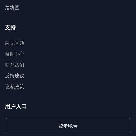
路线图
支持
常见问题
帮助中心
联系我们
反馈建议
隐私政策
用户入口
登录账号