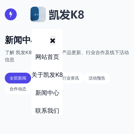
新闻中心
了解 凯发K8 的最新动态、产品更新、行业合作及线下活动
网站首页
信息
关于凯发K8
全部新闻
产品更新
行业资讯
活动预告
合作动态
新闻中心
联系我们