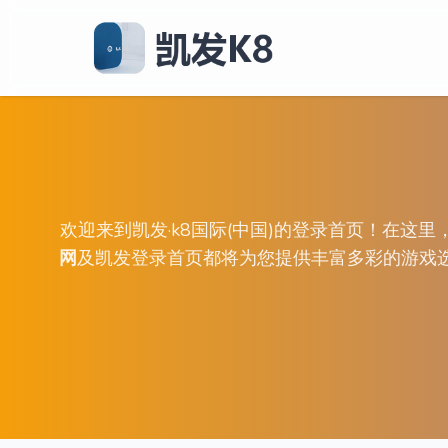
欢迎来到凯发·k8国际(中国)的登录首页！在
网
及凯发登录首页都将为您提供丰富多彩的游戏