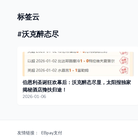
标签云
#沃克醉态尽
伯恩利圣诞狂欢幕后：沃克醉态尽显，太阳报独家
揭秘酒店搀扶归途！
2026-01-06
友情链接：
EBpay支付