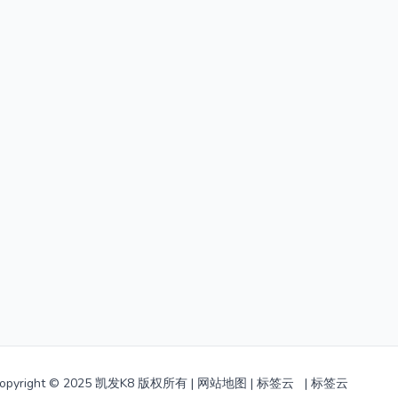
opyright © 2025
凯发K8
版权所有 |
网站地图
|
标签云
|
标签云