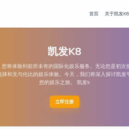
首页
关于凯发K
凯发K8
这里，您将体验到前所未有的国际化娱乐服务。无论您是初次
选择和无与伦比的娱乐体验。今天，我们将深入探讨凯发平
您的娱乐之旅。 凯发k
立即注册