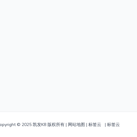
opyright © 2025
凯发K8
版权所有 |
网站地图
|
标签云
|
标签云