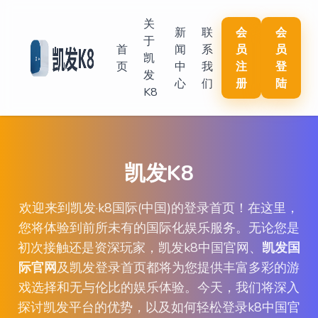
关
新
联
会
会
于
首
闻
系
员
员
凯
页
中
我
注
登
发
心
们
册
陆
K8
凯发K8
欢迎来到凯发·k8国际(中国)的登录首页！在这里，
您将体验到前所未有的国际化娱乐服务。无论您是
初次接触还是资深玩家，凯发k8中国官网、
凯发国
际官网
及凯发登录首页都将为您提供丰富多彩的游
戏选择和无与伦比的娱乐体验。今天，我们将深入
探讨凯发平台的优势，以及如何轻松登录k8中国官