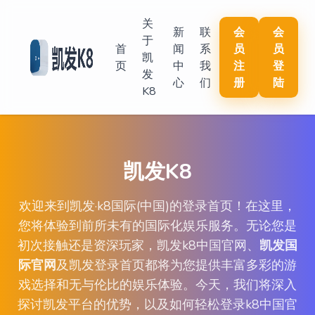
关
新
联
会
会
于
首
闻
系
员
员
凯
页
中
我
注
登
发
心
们
册
陆
K8
凯发K8
欢迎来到凯发·k8国际(中国)的登录首页！在这里，
您将体验到前所未有的国际化娱乐服务。无论您是
初次接触还是资深玩家，凯发k8中国官网、
凯发国
际官网
及凯发登录首页都将为您提供丰富多彩的游
戏选择和无与伦比的娱乐体验。今天，我们将深入
探讨凯发平台的优势，以及如何轻松登录k8中国官