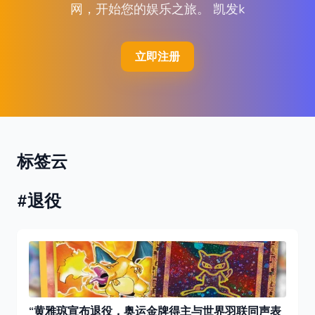
网，开始您的娱乐之旅。 凯发k
立即注册
标签云
#退役
“黄雅琼宣布退役，奥运金牌得主与世界羽联同声表