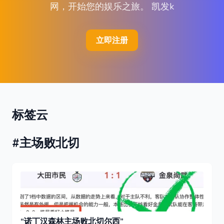
网，开始您的娱乐之旅。 凯发k
立即注册
标签云
#主场败北切
“诺丁汉森林主场败北切尔西”