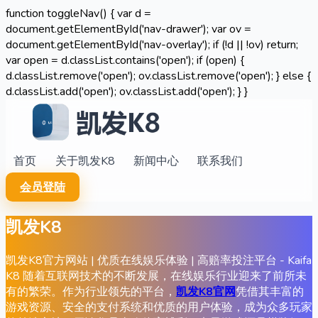
function toggleNav() { var d =
document.getElementById('nav-drawer'); var ov =
document.getElementById('nav-overlay'); if (!d || !ov) return;
var open = d.classList.contains('open'); if (open) {
d.classList.remove('open'); ov.classList.remove('open'); } else {
d.classList.add('open'); ov.classList.add('open'); } }
首页
关于凯发K8
新闻中心
联系我们
会员登陆
凯发K8
凯发K8官方网站 | 优质在线娱乐体验 | 高赔率投注平台 - Kaifa
K8 随着互联网技术的不断发展，在线娱乐行业迎来了前所未
有的繁荣。作为行业领先的平台，
凯发K8官网
凭借其丰富的
游戏资源、安全的支付系统和优质的用户体验，成为众多玩家