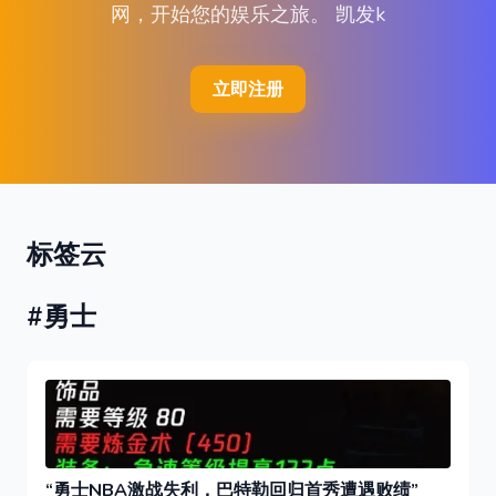
网，开始您的娱乐之旅。 凯发k
立即注册
标签云
#勇士
“勇士NBA激战失利，巴特勒回归首秀遭遇败绩”