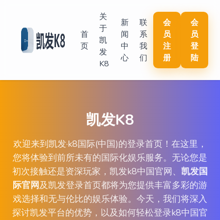
关
新
联
会
会
于
首
闻
系
员
员
凯
页
中
我
注
登
发
心
们
册
陆
K8
凯发K8
欢迎来到凯发·k8国际(中国)的登录首页！在这里，
您将体验到前所未有的国际化娱乐服务。无论您是
初次接触还是资深玩家，凯发k8中国官网、
凯发国
际官网
及凯发登录首页都将为您提供丰富多彩的游
戏选择和无与伦比的娱乐体验。今天，我们将深入
探讨凯发平台的优势，以及如何轻松登录k8中国官