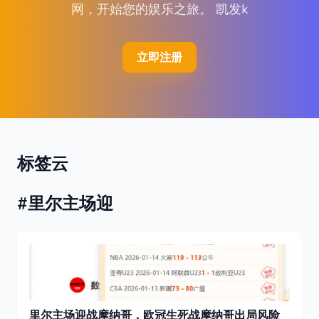
网，开始您的娱乐之旅。 凯发k
立即注册
标签云
#里尔主场迎
里尔主场迎战摩纳哥，欧冠生死战摩纳哥出局风险