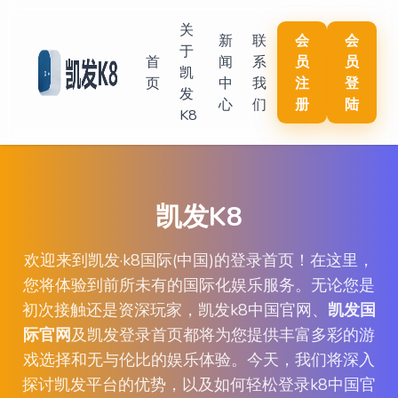
关
新
联
会
会
于
首
闻
系
员
员
凯
页
中
我
注
登
发
心
们
册
陆
K8
凯发K8
欢迎来到凯发·k8国际(中国)的登录首页！在这里，
您将体验到前所未有的国际化娱乐服务。无论您是
初次接触还是资深玩家，凯发k8中国官网、
凯发国
际官网
及凯发登录首页都将为您提供丰富多彩的游
戏选择和无与伦比的娱乐体验。今天，我们将深入
探讨凯发平台的优势，以及如何轻松登录k8中国官