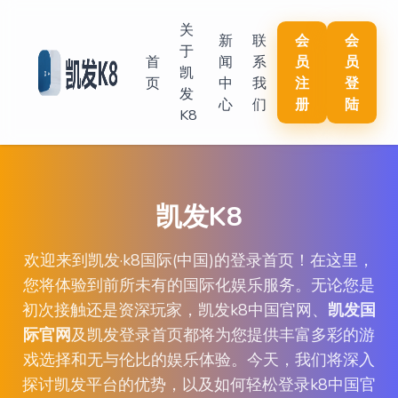
关
新
联
会
会
于
首
闻
系
员
员
凯
页
中
我
注
登
发
心
们
册
陆
K8
凯发K8
欢迎来到凯发·k8国际(中国)的登录首页！在这里，
您将体验到前所未有的国际化娱乐服务。无论您是
初次接触还是资深玩家，凯发k8中国官网、
凯发国
际官网
及凯发登录首页都将为您提供丰富多彩的游
戏选择和无与伦比的娱乐体验。今天，我们将深入
探讨凯发平台的优势，以及如何轻松登录k8中国官