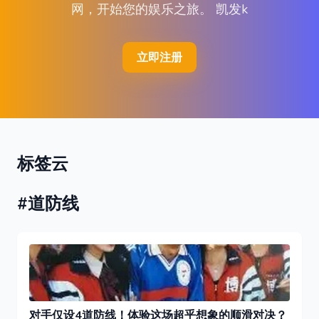
网，开始您的娱乐之旅。 凯发k
立即注册
标签云
#道防线
对手仅设4道防线！体验这场超乎想象的顺滑对决？