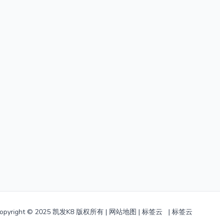
opyright © 2025
凯发K8
版权所有 |
网站地图
|
标签云
|
标签云