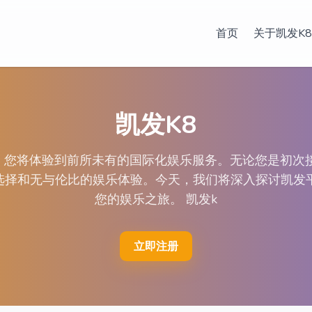
首页
关于凯发K
凯发K8
这里，您将体验到前所未有的国际化娱乐服务。无论您是初次
选择和无与伦比的娱乐体验。今天，我们将深入探讨凯发平
您的娱乐之旅。 凯发k
立即注册