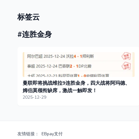
标签云
#连胜金身
曼联即将挑战维拉9连胜金身，四大战将阿玛德、
姆伯莫领衔缺席，激战一触即发！
2025-12-29
友情链接：
EBpay支付