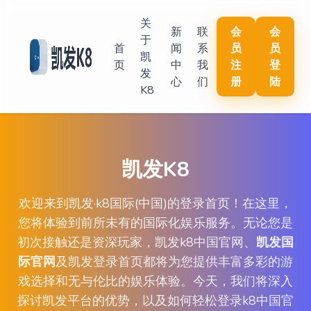
关
新
联
会
会
于
首
闻
系
员
员
凯
页
中
我
注
登
发
心
们
册
陆
K8
凯发K8
欢迎来到凯发·k8国际(中国)的登录首页！在这里，
您将体验到前所未有的国际化娱乐服务。无论您是
初次接触还是资深玩家，凯发k8中国官网、
凯发国
际官网
及凯发登录首页都将为您提供丰富多彩的游
戏选择和无与伦比的娱乐体验。今天，我们将深入
探讨凯发平台的优势，以及如何轻松登录k8中国官