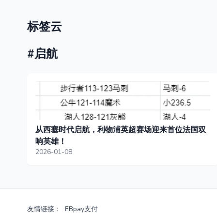
标签云
#启航
从西塞时代启航，利物浦英超赛场迎来首位法国双
响英雄！
2026-01-08
友情链接：
EBpay支付