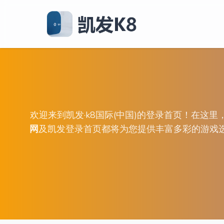
欢迎来到凯发·k8国际(中国)的登录首页！在
网
及凯发登录首页都将为您提供丰富多彩的游戏