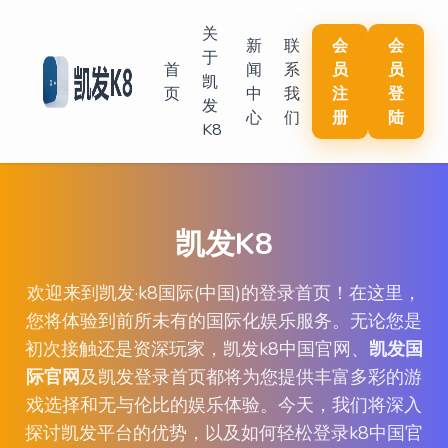
关
新
联
会
会
于
首
闻
系
员
员
凯
页
中
我
注
登
发
心
们
册
陆
K8
凯发K8
欢迎来到凯发·k8国际(中国)的登录首页！在这里，
您将体验到前所未有的国际化娱乐服务。无论您是
初次接触还是资深玩家，凯发k8中国官网、
凯发国
际官网
及凯发登录首页都将为您提供丰富多彩的游
戏选择和无与伦比的娱乐体验。今天，我们将深入
探讨凯发平台的优势，以及如何轻松登录k8中国官