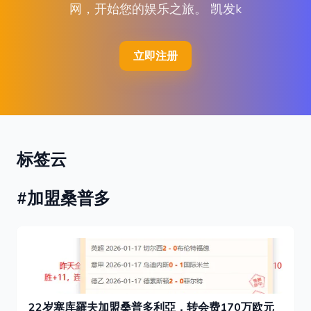
网，开始您的娱乐之旅。 凯发k
立即注册
标签云
#加盟桑普多
22岁塞库羅夫加盟桑普多利亞，转会费170万欧元