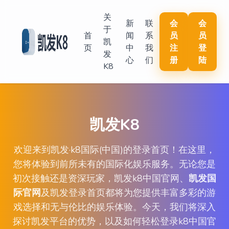
关
新
联
会
会
于
首
闻
系
员
员
凯
页
中
我
注
登
发
心
们
册
陆
K8
凯发K8
欢迎来到凯发·k8国际(中国)的登录首页！在这里，
您将体验到前所未有的国际化娱乐服务。无论您是
初次接触还是资深玩家，凯发k8中国官网、
凯发国
际官网
及凯发登录首页都将为您提供丰富多彩的游
戏选择和无与伦比的娱乐体验。今天，我们将深入
探讨凯发平台的优势，以及如何轻松登录k8中国官