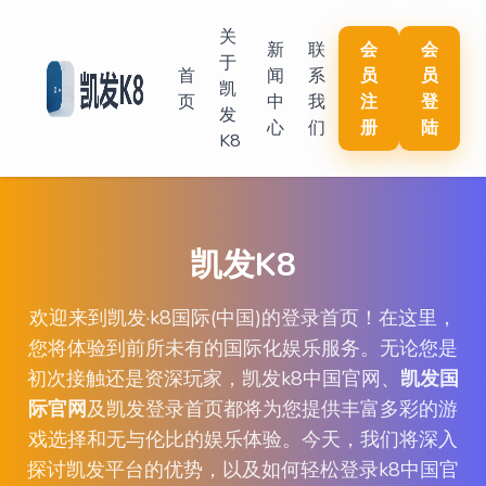
关
新
联
会
会
于
首
闻
系
员
员
凯
页
中
我
注
登
发
心
们
册
陆
K8
凯发K8
欢迎来到凯发·k8国际(中国)的登录首页！在这里，
您将体验到前所未有的国际化娱乐服务。无论您是
初次接触还是资深玩家，凯发k8中国官网、
凯发国
际官网
及凯发登录首页都将为您提供丰富多彩的游
戏选择和无与伦比的娱乐体验。今天，我们将深入
探讨凯发平台的优势，以及如何轻松登录k8中国官