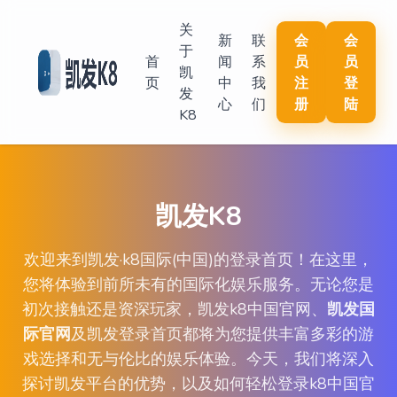
关
新
联
会
会
于
首
闻
系
员
员
凯
页
中
我
注
登
发
心
们
册
陆
K8
凯发K8
欢迎来到凯发·k8国际(中国)的登录首页！在这里，
您将体验到前所未有的国际化娱乐服务。无论您是
初次接触还是资深玩家，凯发k8中国官网、
凯发国
际官网
及凯发登录首页都将为您提供丰富多彩的游
戏选择和无与伦比的娱乐体验。今天，我们将深入
探讨凯发平台的优势，以及如何轻松登录k8中国官