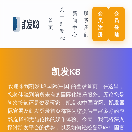
关
新
联
会
会
于
首
闻
系
员
员
凯
页
中
我
注
登
发
心
们
册
陆
K8
凯发K8
欢迎来到凯发·k8国际(中国)的登录首页！在这里，
您将体验到前所未有的国际化娱乐服务。无论您是
初次接触还是资深玩家，凯发k8中国官网、
凯发国
际官网
及凯发登录首页都将为您提供丰富多彩的游
戏选择和无与伦比的娱乐体验。今天，我们将深入
探讨凯发平台的优势，以及如何轻松登录k8中国官