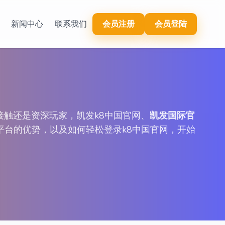
8
新闻中心
联系我们
会员注册
会员登陆
接触还是资深玩家，凯发k8中国官网、
凯发国际官
台的优势，以及如何轻松登录k8中国官网，开始