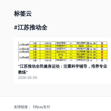
标签云
#江苏推动全
“江苏推动全民健身运动：注重科学辅导，培养专业
教练”
2026-03-05
友情链接：
EBpay支付