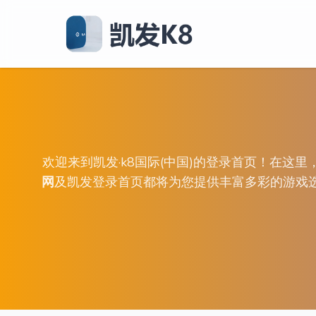
欢迎来到凯发·k8国际(中国)的登录首页！在
网
及凯发登录首页都将为您提供丰富多彩的游戏