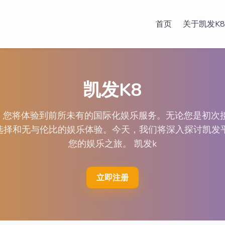
首页
关于凯发K
凯发K8
这里，您将体验到前所未有的国际化娱乐服务。无论您是初次
选择和无与伦比的娱乐体验。今天，我们将深入探讨凯发平
您的娱乐之旅。 凯发k
立即注册