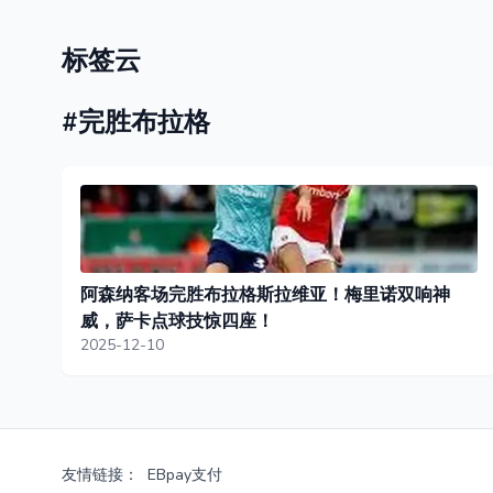
标签云
#完胜布拉格
阿森纳客场完胜布拉格斯拉维亚！梅里诺双响神
威，萨卡点球技惊四座！
2025-12-10
友情链接：
EBpay支付