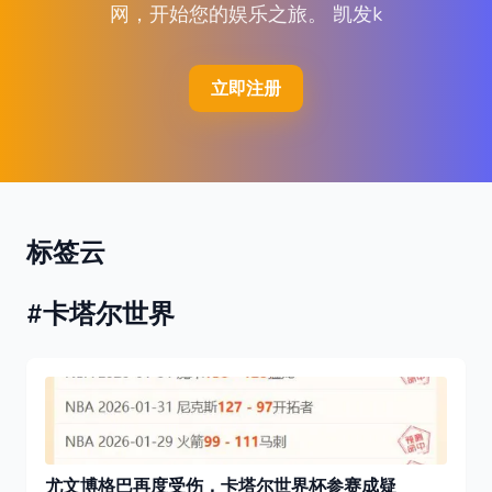
网，开始您的娱乐之旅。 凯发k
立即注册
标签云
#卡塔尔世界
尤文博格巴再度受伤，卡塔尔世界杯参赛成疑