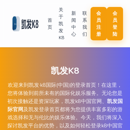
关
新
联
会
会
于
首
闻
系
员
员
凯
页
中
我
注
登
发
心
们
册
陆
K8
凯发K8
欢迎来到凯发·k8国际(中国)的登录首页！在这里，
您将体验到前所未有的国际化娱乐服务。无论您是
初次接触还是资深玩家，凯发k8中国官网、
凯发国
际官网
及凯发登录首页都将为您提供丰富多彩的游
戏选择和无与伦比的娱乐体验。今天，我们将深入
探讨凯发平台的优势，以及如何轻松登录k8中国官