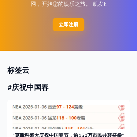
网，开始您的娱乐之旅。 凯发k
立即注册
标签云
#庆祝中国春
“莫斯科盛大庆祝中国春节，逾150万市民共襄盛举”