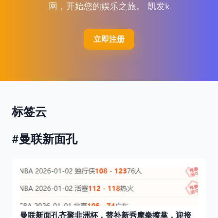
网，开始您的娱乐之旅。 凯发k
立即注册
标签云
#曼联新面孔
曼联新面孔齐聚非洲杯，替补新秀摩拳擦掌，迎接