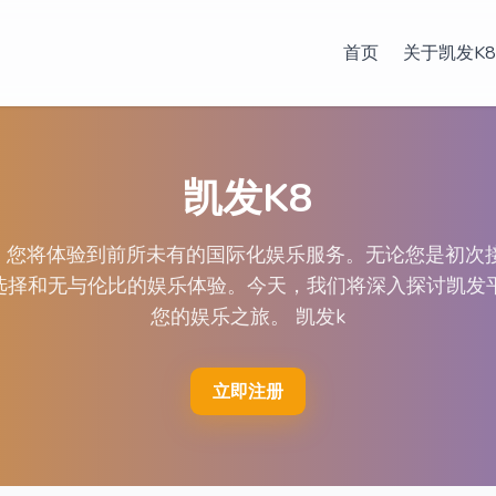
首页
关于凯发K
凯发K8
这里，您将体验到前所未有的国际化娱乐服务。无论您是初次
选择和无与伦比的娱乐体验。今天，我们将深入探讨凯发平
您的娱乐之旅。 凯发k
立即注册