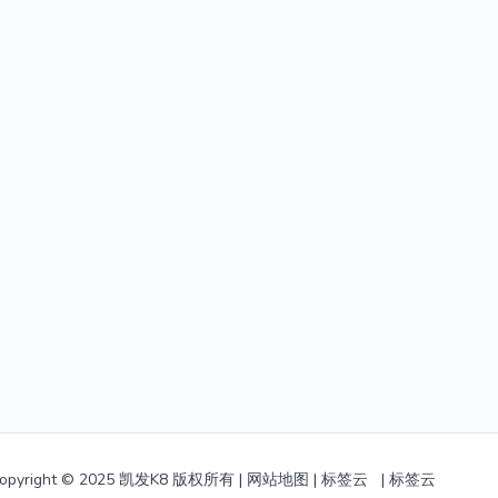
opyright © 2025
凯发K8
版权所有 |
网站地图
|
标签云
|
标签云