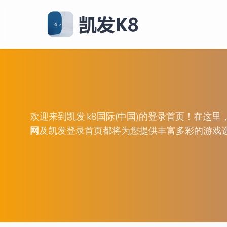
欢迎来到凯发·k8国际(中国)的登录首页！在
网
及凯发登录首页都将为您提供丰富多彩的游戏