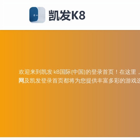
欢迎来到凯发·k8国际(中国)的登录首页！在
网
及凯发登录首页都将为您提供丰富多彩的游戏