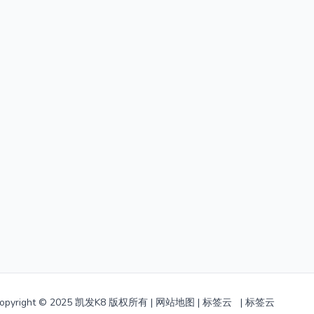
opyright © 2025
凯发K8
版权所有 |
网站地图
|
标签云
|
标签云