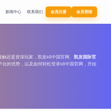
8
新闻中心
联系我们
会员注册
会员登陆
接触还是资深玩家，凯发k8中国官网、
凯发国际官
台的优势，以及如何轻松登录k8中国官网，开始