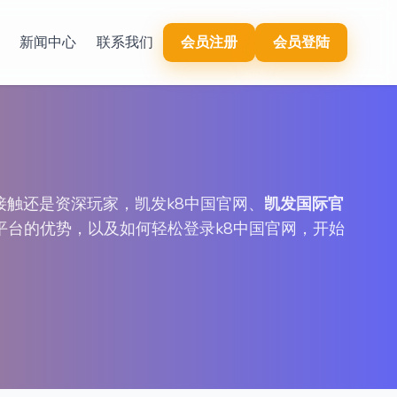
8
新闻中心
联系我们
会员注册
会员登陆
接触还是资深玩家，凯发k8中国官网、
凯发国际官
台的优势，以及如何轻松登录k8中国官网，开始