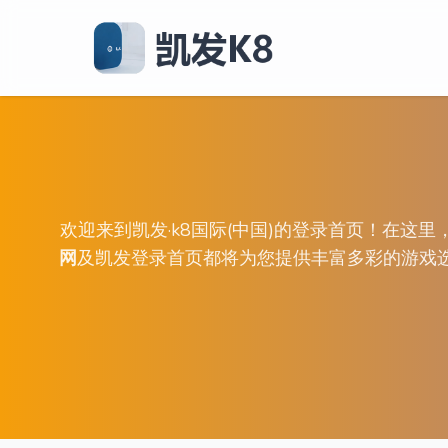
欢迎来到凯发·k8国际(中国)的登录首页！在
网
及凯发登录首页都将为您提供丰富多彩的游戏