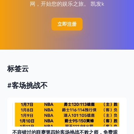
网，开始您的娱乐之旅。 凯发k
立即注册
标签云
#客场挑战不
不容错过的联赛第四轮客场挑战不败之师，免费观