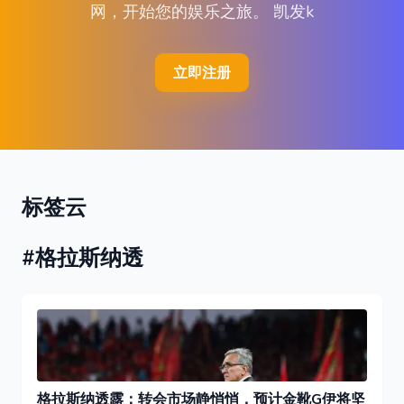
网，开始您的娱乐之旅。 凯发k
立即注册
标签云
#格拉斯纳透
格拉斯纳透露：转会市场静悄悄，预计金靴G伊将坚