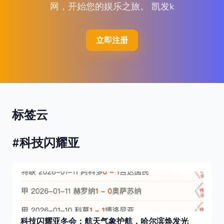
网，开始您的娱乐之旅。 凯发k
立即注册
标签云
#科技闪耀亚
科技闪耀亚冬会：航天气象护航，哈尔滨焕发光