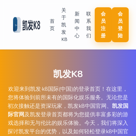
关
新
联
会
会
于
首
闻
系
员
员
凯
页
中
我
注
登
发
心
们
册
陆
K8
凯发K8
欢迎来到凯发·k8国际(中国)的登录首页！在这里，
您将体验到前所未有的国际化娱乐服务。无论您是
初次接触还是资深玩家，凯发k8中国官网、
凯发国
际官网
及凯发登录首页都将为您提供丰富多彩的游
戏选择和无与伦比的娱乐体验。今天，我们将深入
探讨凯发平台的优势，以及如何轻松登录k8中国官