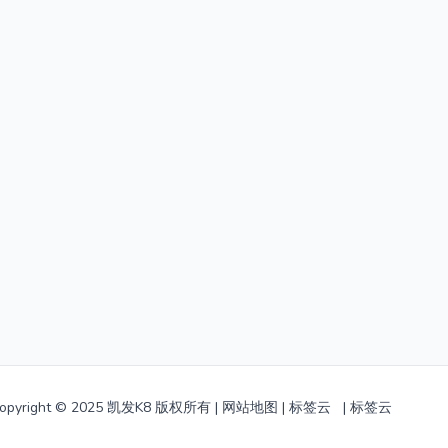
opyright © 2025
凯发K8
版权所有 |
网站地图
|
标签云
|
标签云