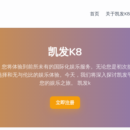
首页
关于凯发K
凯发K8
这里，您将体验到前所未有的国际化娱乐服务。无论您是初次
选择和无与伦比的娱乐体验。今天，我们将深入探讨凯发平
您的娱乐之旅。 凯发k
立即注册