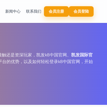
8
新闻中心
联系我们
会员注册
会员登陆
接触还是资深玩家，凯发k8中国官网、
凯发国际官
台的优势，以及如何轻松登录k8中国官网，开始