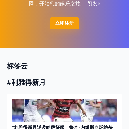
网，开始您的娱乐之旅。 凯发k
立即注册
标签云
#利雅得新月
“利雅得新月逆袭哈萨征服，鲁本-内维斯点球绝杀，