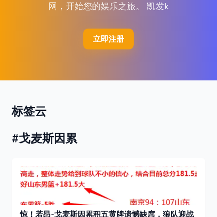
网，开始您的娱乐之旅。 凯发k
立即注册
标签云
#戈麦斯因累
惊！若昂-戈麦斯因累积五黄牌遗憾缺席，狼队迎战