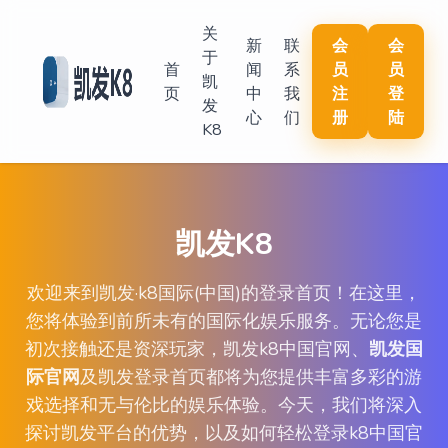
关
新
联
会
会
于
首
闻
系
员
员
凯
页
中
我
注
登
发
心
们
册
陆
K8
凯发K8
欢迎来到凯发·k8国际(中国)的登录首页！在这里，
您将体验到前所未有的国际化娱乐服务。无论您是
初次接触还是资深玩家，凯发k8中国官网、
凯发国
际官网
及凯发登录首页都将为您提供丰富多彩的游
戏选择和无与伦比的娱乐体验。今天，我们将深入
探讨凯发平台的优势，以及如何轻松登录k8中国官