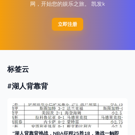
网，开始您的娱乐之旅。 凯发k
立即注册
标签云
#湖人背靠背
“湖人背靠背挑战，NBA征程25胜18，激战一触即