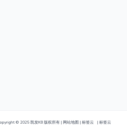
opyright © 2025
凯发K8
版权所有 |
网站地图
|
标签云
|
标签云