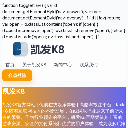
function toggleNav() { var d =
document.getElementById('nav-drawer'); var ov =
document.getElementById('nav-overlay'); if (!d || !ov) return;
var open = d.classList.contains('open'); if (open) {
d.classList.remove('open'); ov.classList.remove('open'); } else {
d.classList.add('open'); ov.classList.add('open'); } }
首页
关于凯发K8
新闻中心
联系我们
会员登陆
凯发K8
凯发K8官方网站 | 优质在线娱乐体验 | 高赔率投注平台 - Kaifa
K8 随着互联网技术的不断发展，在线娱乐行业迎来了前所未
有的繁荣。作为行业领先的平台，凯发K8官网凭借其丰富的
游戏资源、安全的支付系统和优质的用户体验，成为众多玩家