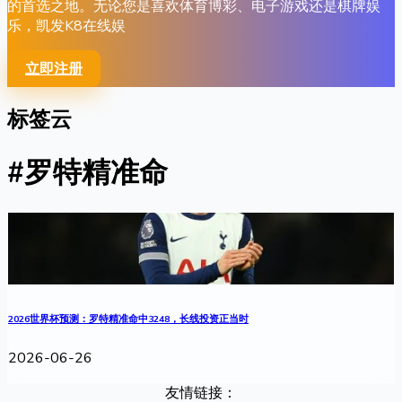
的首选之地。无论您是喜欢体育博彩、电子游戏还是棋牌娱
乐，凯发K8在线娱
立即注册
标签云
#罗特精准命
2026世界杯预测：罗特精准命中3248，长线投资正当时
2026-06-26
友情链接：