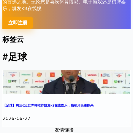
的首选之地。无论您是喜欢体育博彩、电子游戏还是棋牌娱
乐，凯发K8在线娱
立即注册
标签云
#足球
【足球】周三021世界杯推荐凯发K8在线娱乐：葡萄牙民主刚果
2026-06-27
友情链接：