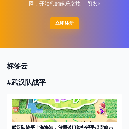
网，开始您的娱乐之旅。 凯发k
立即注册
标签云
#武汉队战平
武汉队战平上海海港，贺惯破门险些得手赵宏略击