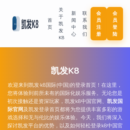
关
新
联
会
会
于
首
闻
系
员
员
凯
页
中
我
注
登
发
心
们
册
陆
K8
凯发K8
欢迎来到凯发·k8国际(中国)的登录首页！在这里，
您将体验到前所未有的国际化娱乐服务。无论您是
初次接触还是资深玩家，凯发k8中国官网、
凯发国
际官网
及凯发登录首页都将为您提供丰富多彩的游
戏选择和无与伦比的娱乐体验。今天，我们将深入
探讨凯发平台的优势，以及如何轻松登录k8中国官