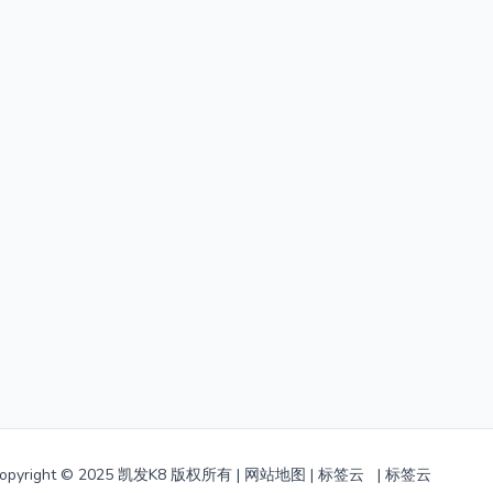
opyright © 2025
凯发K8
版权所有 |
网站地图
|
标签云
|
标签云