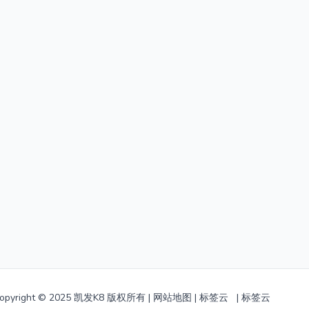
opyright © 2025
凯发K8
版权所有 |
网站地图
|
标签云
|
标签云