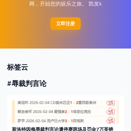
网，开始您的娱乐之旅。 凯发k
立即注册
标签云
#辱裁判言论
斯洛特因侮辱裁判言论遭停赛两场及罚金7万英镑