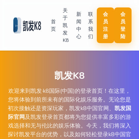
关
新
联
会
会
于
首
闻
系
员
员
凯
页
中
我
注
登
发
心
们
册
陆
K8
凯发K8
欢迎来到凯发·k8国际(中国)的登录首页！在这里，
您将体验到前所未有的国际化娱乐服务。无论您是
初次接触还是资深玩家，凯发k8中国官网、
凯发国
际官网
及凯发登录首页都将为您提供丰富多彩的游
戏选择和无与伦比的娱乐体验。今天，我们将深入
探讨凯发平台的优势，以及如何轻松登录k8中国官