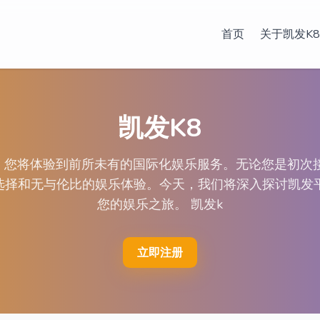
首页
关于凯发K
凯发K8
这里，您将体验到前所未有的国际化娱乐服务。无论您是初次
选择和无与伦比的娱乐体验。今天，我们将深入探讨凯发平
您的娱乐之旅。 凯发k
立即注册