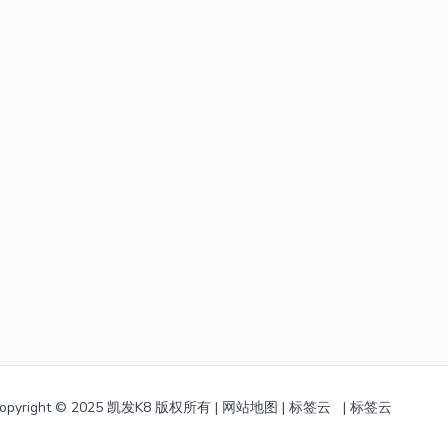
opyright © 2025
凯发K8
版权所有 |
网站地图
|
标签云
|
标签云