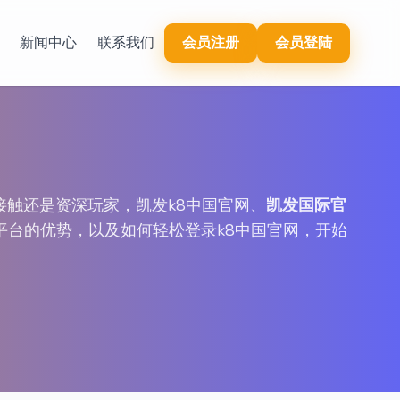
8
新闻中心
联系我们
会员注册
会员登陆
接触还是资深玩家，凯发k8中国官网、
凯发国际官
台的优势，以及如何轻松登录k8中国官网，开始