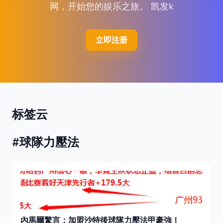
网，开始您的娱乐之旅。 凯发k
立即注册
标签云
#球隊力壓法
內馬爾驚言：加盟沙特後球隊力壓法甲豪強！