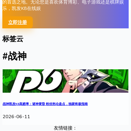
的首选之地。无论您是喜欢体育博彩、电子游戏还是棋牌娱
乐，凯发K8在线娱
立即注册
标签云
#战神
战神凯发K8高赔率：诸神黄昏 粉丝热论盘点，独家终极指南
2026-06-11
友情链接：